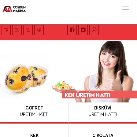
Menü
TR
EN
RU
AR
GOFRET
BİSKÜVİ
ÜRETİM HATTI
ÜRETİM HATTI
KEK
ÇİKOLATA