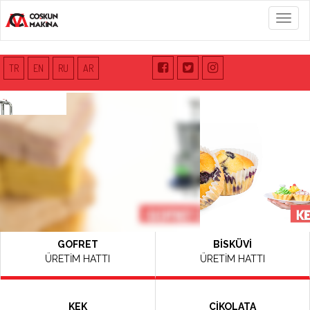
Menü
TR
EN
RU
AR
GOFRET
BİSKÜVİ
ÜRETİM HATTI
ÜRETİM HATTI
KEK
ÇİKOLATA