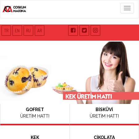
Menü
TR
EN
RU
AR
GOFRET
BİSKÜVİ
ÜRETİM HATTI
ÜRETİM HATTI
KEK
ÇİKOLATA