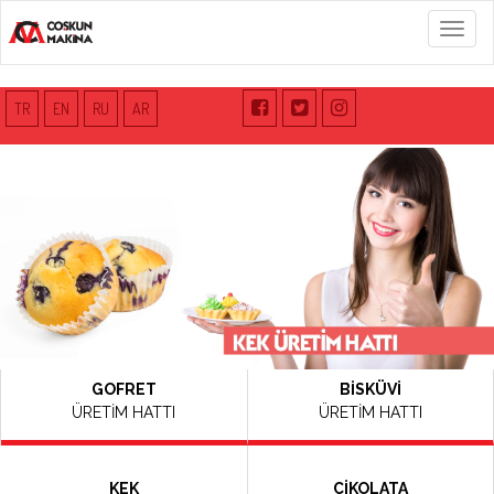
Menü
TR
EN
RU
AR
GOFRET
BİSKÜVİ
ÜRETİM HATTI
ÜRETİM HATTI
KEK
ÇİKOLATA