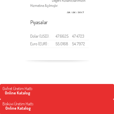
Hizmetine Açılmıştır.
08 / 06 / 2017
Piyasalar
Dolar (USD) :
47.6625
47.4723
Euro (EUR) :
55.0168
54.7972
Gofret Üretim Hattı
Online Katalog
Bisküvi Üretim Hattı
Online Katalog