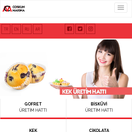
Menü
TR
EN
RU
AR
GOFRET
BİSKÜVİ
ÜRETİM HATTI
ÜRETİM HATTI
KEK
ÇİKOLATA