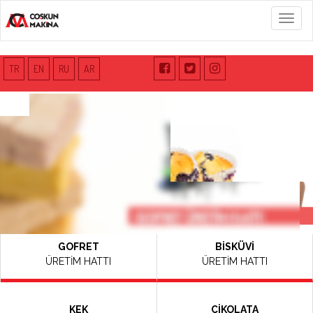
Menü
TR
EN
RU
AR
GOFRET
BİSKÜVİ
ÜRETİM HATTI
ÜRETİM HATTI
KEK
ÇİKOLATA