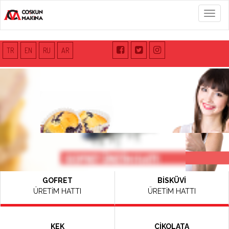
Menü
TR
EN
RU
AR
GOFRET
BİSKÜVİ
ÜRETİM HATTI
ÜRETİM HATTI
KEK
ÇİKOLATA